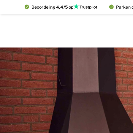
Beoordeling
4,4/5
op
Parken d