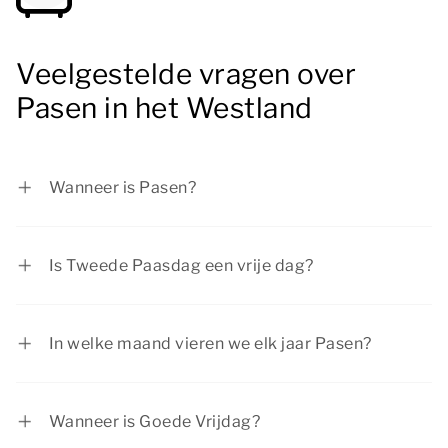
Veelgestelde vragen over
Pasen in het Westland
Wanneer is Pasen?
In 2027 valt Eerste Paasdag op zondag 28
maart 2027 en Tweede Paasdag op maandag 29
Is Tweede Paasdag een vrije dag?
maart 2027.
Eerste Paasdag en Tweede Paasdag zijn
officiële feestdagen in Nederland. De meeste
In welke maand vieren we elk jaar Pasen?
mensen zijn op paasmaandag vrij.
Pasen valt vaak in de maand april en een enkele
keer in maart.
Wanneer is Goede Vrijdag?