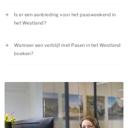
Goede Vrijdag wordt gevierd op de vrijdag voor
Pasen.
Is er een aanbieding voor het paasweekend in
het Westland?
Summio Parcs heeft regelmatig interessante
kortingsacties. Bekijk de huidige
aanbiedingen
.
Wanneer een verblijf met Pasen in het Westland
boeken?
Boek tijdig je verblijf zodat je nog kunt kiezen uit
diverse beschikbare accommodaties. De meeste
mensen zijn tijdens Pasen namelijk een lang
weekend vrij. Het paasweekend is een populair
moment om een weekend weg te boeken in het
Westland.