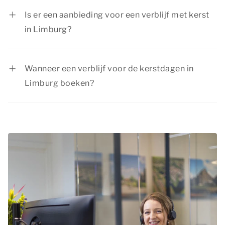
voor kinderen. Bovendien zijn onze
Is er een aanbieding voor een verblijf met kerst
accommodaties geschikt voor een verblijf met
in Limburg?
het hele gezin.
Summio Parcs heeft regelmatig voordelige
kortingsacties, bekijk de actuele
aanbiedingen
.
Wanneer een verblijf voor de kerstdagen in
Limburg boeken?
Tijdens de kerstdagen zijn veel mensen vrij. We
raden je daarom aan om je verblijf met kerst in
Limburg op tijd te boeken, zodat je zeker bent
van de accommodatie die jij graag wilt.