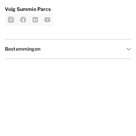
Volg Summio Parcs
Bestemmingen
Inspiratie
Vakantieperiodes
Aanbiedingen
Algemene voorwaarden
Privacy statement
Disclaimer