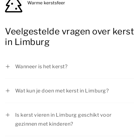
Warme kerstsfeer
Veelgestelde vragen over kerst
in Limburg
Wanneer is het kerst?
In 2026 valt Eerste Kerstdag op vrijdag 25
december 2026 en Tweede Kerstdag op
Wat kun je doen met kerst in Limburg?
zaterdag 26 december 2026.
Tijdens kerst in Limburg is er van alles te beleven
voor ieder gezelschap. Van het bezoeken van
Is kerst vieren in Limburg geschikt voor
een kerstmarkt in een sfeervolle stad tot het
gezinnen met kinderen?
maken van een prachtige wandeling in de natuur.
Ja, tijdens kerst in Limburg is er van alles te doen