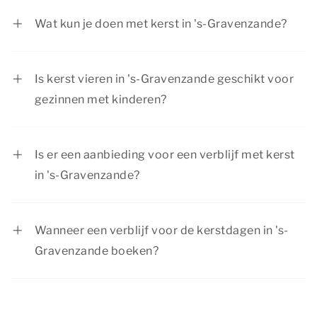
december 2026 en Tweede Kerstdag op
Wat kun je doen met kerst in 's-Gravenzande?
zaterdag 26 december 2026.
Tijdens kerst in 's-Gravenzande is er van alles te
beleven voor ieder gezelschap. Van het
Is kerst vieren in 's-Gravenzande geschikt voor
bezoeken van een kerstmarkt in een sfeervolle
gezinnen met kinderen?
stad tot het maken van een prachtige wandeling
Ja, tijdens kerst in 's-Gravenzande is er van alles
in de natuur.
te doen voor kinderen. Bovendien zijn onze
Is er een aanbieding voor een verblijf met kerst
accommodaties geschikt voor een verblijf met
in 's-Gravenzande?
het hele gezin.
Summio Parcs heeft regelmatig voordelige
kortingsacties, bekijk de actuele
aanbiedingen
.
Wanneer een verblijf voor de kerstdagen in 's-
Gravenzande boeken?
Tijdens de kerstdagen zijn veel mensen vrij. We
raden je daarom aan om je verblijf met kerst in