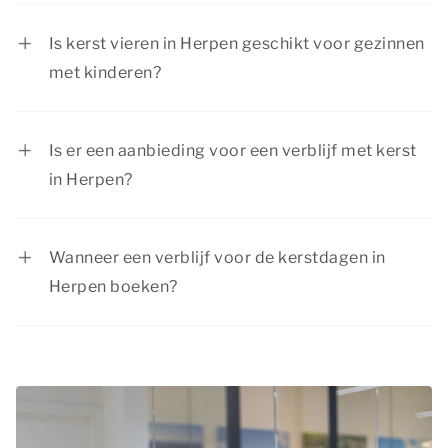
Tijdens kerst in Herpen is er van alles te beleven
voor ieder gezelschap. Van het bezoeken van
Is kerst vieren in Herpen geschikt voor gezinnen
een kerstmarkt in een sfeervolle stad tot het
met kinderen?
maken van een prachtige wandeling in de natuur.
Ja, tijdens kerst in Herpen is er van alles te doen
voor kinderen. Bovendien zijn onze
Is er een aanbieding voor een verblijf met kerst
accommodaties geschikt voor een verblijf met
in Herpen?
het hele gezin.
Summio Parcs heeft regelmatig voordelige
kortingsacties, bekijk de actuele
aanbiedingen
.
Wanneer een verblijf voor de kerstdagen in
Herpen boeken?
Tijdens de kerstdagen zijn veel mensen vrij. We
raden je daarom aan om je verblijf met kerst in
Herpen op tijd te boeken, zodat je zeker bent van
de accommodatie die jij graag wilt.