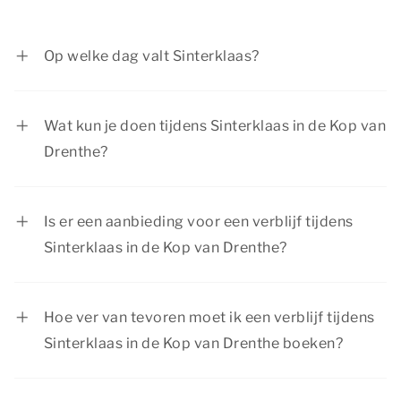
Op welke dag valt Sinterklaas?
Sinterklaas wordt gevierd op 5 december.
Wat kun je doen tijdens Sinterklaas in de Kop van
Drenthe?
Tijdens Sinterklaas in de Kop van Drenthe is er
van alles te beleven voor jong en oud. Van het
Is er een aanbieding voor een verblijf tijdens
bezoeken van een sfeervolle stad tot het
Sinterklaas in de Kop van Drenthe?
ontdekken van leuke musea. Blijf je liever lekker
Summio Parcs heeft regelmatig interessante
warm binnen? Dan kun je optimaal genieten van
kortingsacties, bekijk de actuele
aanbiedingen
.
je comfortabele accommodatie bij Summio
Hoe ver van tevoren moet ik een verblijf tijdens
Parcs.
Sinterklaas in de Kop van Drenthe boeken?
Sinterklaas is een populaire periode om er even