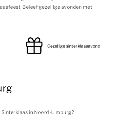
laasfeest. Beleef gezellige avonden met
Gezellige sinterklaasavond
urg
s Sinterklaas in Noord-Limburg?
Noord-Limburg is er van alles te beleven voor
zoeken van een sfeervolle stad tot het