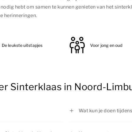
je nodig hebt om samen te kunnen genieten van het sinterk
ke herinneringen.
De leukste uitstapjes
Voor jong en oud
er Sinterklaas in Noord-Limb
Wat kun je doen tijden
Tijdens Sinterklaas in 
jong en oud. Van het be