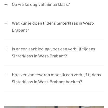
Op welke dag valt Sinterklaas?
Sinterklaas wordt gevierd op 5 december.
Wat kun je doen tijdens Sinterklaas in West-
Brabant?
Tijdens Sinterklaas in West-Brabant is er van
alles te beleven voor jong en oud. Van het
Is er een aanbieding voor een verblijf tijdens
bezoeken van een sfeervolle stad tot het
Sinterklaas in West-Brabant?
ontdekken van leuke musea. Blijf je liever lekker
Summio Parcs heeft regelmatig interessante
warm binnen? Dan kun je optimaal genieten van
kortingsacties, bekijk de actuele
aanbiedingen
.
je comfortabele accommodatie bij Summio
Hoe ver van tevoren moet ik een verblijf tijdens
Parcs.
Sinterklaas in West-Brabant boeken?
Sinterklaas is een populaire periode om er even
tussenuit te gaan. We raden je daarom aan om je
verblijf met Sinterklaas in West-Brabant tijdig te