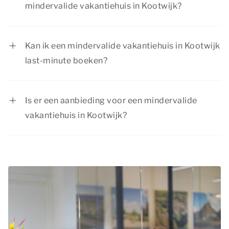
mindervalide vakantiehuis in Kootwijk?
Vanuit je mindervalide vakantiehuis in Kootwijk
kun je volop genieten van een geweldige
Kan ik een mindervalide vakantiehuis in Kootwijk
vakantie. Ontdek de natuurrijke omgeving of
last-minute boeken?
bezoek sfeervolle plaatsen. Er is voor elk
Ja, als er nog beschikbaarheid is, kun je ook op
gezelschap iets te beleven!
het laatste moment nog een mindervalide
Is er een aanbieding voor een mindervalide
vakantiehuis in Kootwijk boeken. Wil je
vakantiehuis in Kootwijk?
verzekerd zijn van een aangepaste woning? Dan
Summio Parcs heeft regelmatig voordelige
is het verstandig om vroegtijdig te reserveren.
kortingsacties. Bekijk de actuele
aanbiedingen
.