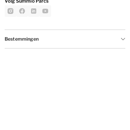
Volg Summio Parcs
Bestemmingen
Inspiratie
Vakantieperiodes
Aanbiedingen
Algemene voorwaarden
Privacy statement
Disclaimer
Cookies wijzigen