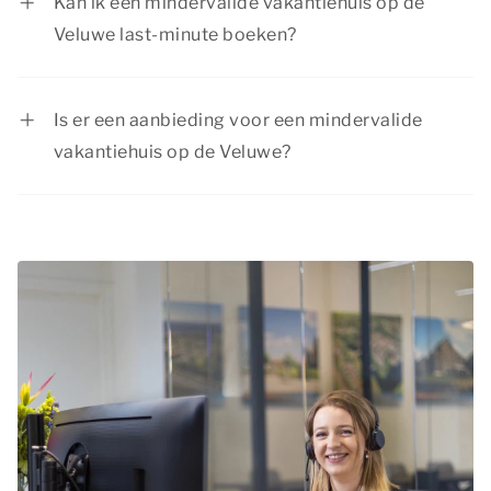
Kan ik een mindervalide vakantiehuis op de
vakantie. Ontdek de natuurrijke omgeving of
Veluwe last-minute boeken?
bezoek sfeervolle plaatsen. Er is voor elk
Ja, als er nog beschikbaarheid is, kun je ook op
gezelschap iets te beleven!
het laatste moment nog een mindervalide
Is er een aanbieding voor een mindervalide
vakantiehuis op de Veluwe boeken. Wil je
vakantiehuis op de Veluwe?
verzekerd zijn van een aangepaste woning? Dan
Summio Parcs heeft regelmatig voordelige
is het verstandig om vroegtijdig te reserveren.
kortingsacties. Bekijk de actuele
aanbiedingen
.