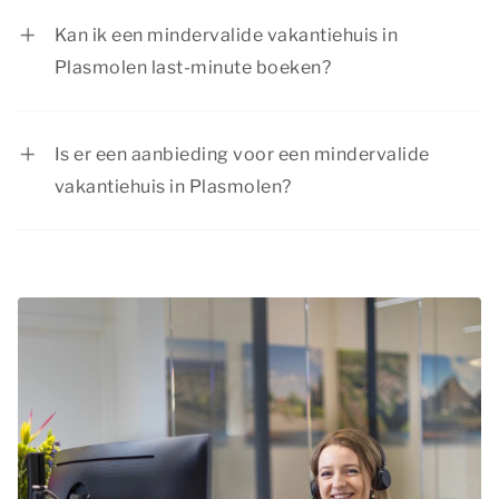
kun je volop genieten van een geweldige
Kan ik een mindervalide vakantiehuis in
vakantie. Ontdek de natuurrijke omgeving of
Plasmolen last-minute boeken?
bezoek sfeervolle plaatsen. Er is voor elk
Ja, als er nog beschikbaarheid is, kun je ook op
gezelschap iets te beleven!
het laatste moment nog een mindervalide
Is er een aanbieding voor een mindervalide
vakantiehuis in Plasmolen boeken. Wil je
vakantiehuis in Plasmolen?
verzekerd zijn van een aangepaste woning? Dan
Summio Parcs heeft regelmatig voordelige
is het verstandig om vroegtijdig te reserveren.
kortingsacties. Bekijk de actuele
aanbiedingen
.