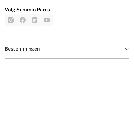
Volg Summio Parcs
Bestemmingen
Inspiratie
Vakantieperiodes
Aanbiedingen
Algemene voorwaarden
Privacy statement
Disclaimer