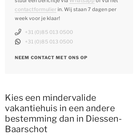
stuur een berichtje via
Whatsapp
of vul het
contactformulier
in. Wij staan 7 dagen per
week voor je klaar!
+31 (0)85 013 0500
+31 (0)85 013 0500
NEEM CONTACT MET ONS OP
Kies een mindervalide
vakantiehuis in een andere
bestemming dan in Diessen-
Baarschot