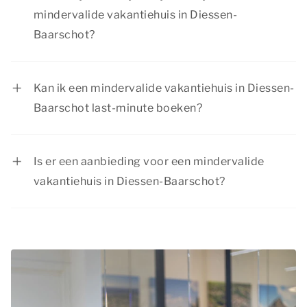
mindervalide vakantiehuis in Diessen-
Baarschot?
Vanuit je mindervalide vakantiehuis in Diessen-
Baarschot kun je volop genieten van een
Kan ik een mindervalide vakantiehuis in Diessen-
geweldige vakantie. Ontdek de natuurrijke
Baarschot last-minute boeken?
omgeving of bezoek sfeervolle plaatsen. Er is
Ja, als er nog beschikbaarheid is, kun je ook op
voor elk gezelschap iets te beleven!
het laatste moment nog een mindervalide
Is er een aanbieding voor een mindervalide
vakantiehuis in Diessen-Baarschot boeken. Wil
vakantiehuis in Diessen-Baarschot?
je verzekerd zijn van een aangepaste woning?
Summio Parcs heeft regelmatig voordelige
Dan is het verstandig om vroegtijdig te
kortingsacties. Bekijk de actuele
aanbiedingen
.
reserveren.