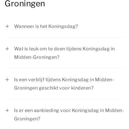
Groningen
Wanneer is het Koningsdag?
Koningsdag is op 27 april.
Wat is leuk om te doen tijdens Koningsdag in
Midden-Groningen?
Er is genoeg te beleven tijdens Koningsdag in
Midden-Groningen. Bezoek een sfeervolle
Is een verblijf tijdens Koningsdag in Midden-
vrijmarkt in de omgeving, wandel door de
Groningen geschikt voor kinderen?
versierde straten van nabijgelegen steden en
Ja, een verblijf tijdens Koningsdag in Midden-
geniet van de gezelligheid. Er is van alles te doen
Groningen is zeker geschikt voor kinderen. Er
voor jong en oud!
Is er een aanbieding voor Koningsdag in Midden-
zijn kindvriendelijke activiteiten en
Groningen?
mogelijkheden om samen leuke uitstapjes te