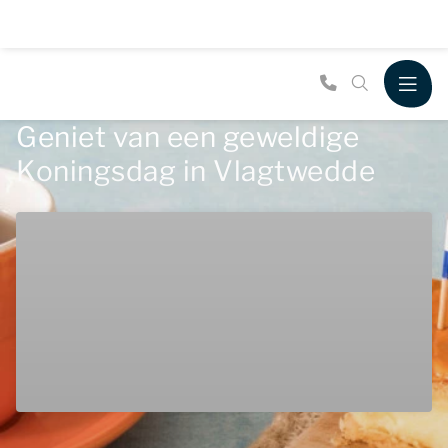
Geniet van een geweldige
Koningsdag in Vlagtwedde