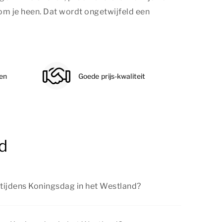
 om je heen. Dat wordt ongetwijfeld een
den
Goede prijs-kwaliteit
d
 tijdens Koningsdag in het Westland?
n tijdens Koningsdag in het Westland. Bezoek
kt in de omgeving, wandel door de versierde