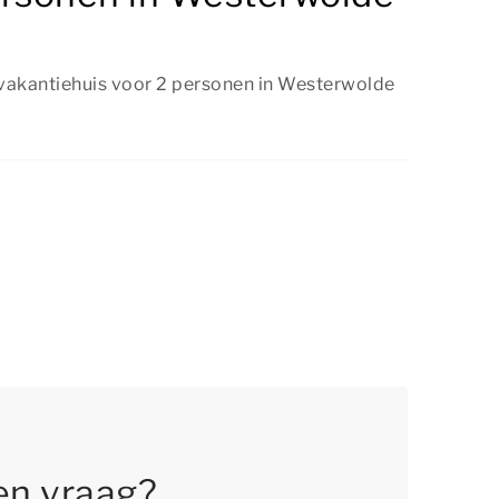
 vakantiehuis voor 2 personen in Westerwolde
een vakantiehuis voor 2 personen in
te te boeken, zolang er nog beschikbaarheid
aan op tijd te reserveren, zodat je jouw
 nog kunt boeken.
en vraag?