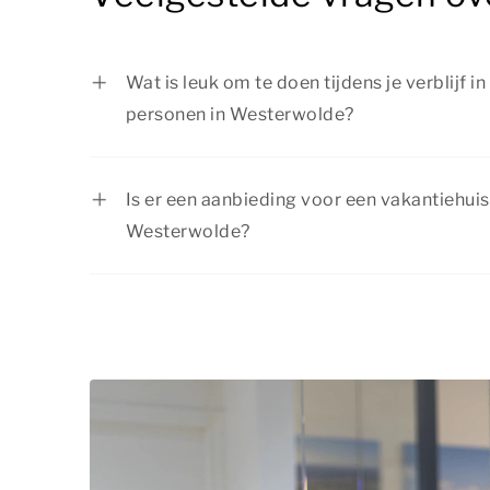
Wat is leuk om te doen tijdens je verblijf i
personen in Westerwolde?
Er is van alles te doen tijdens je verblijf i
personen in Westerwolde. Ga wandelen of f
Is er een aanbieding voor een vakantiehuis
bezoek een attractiepark of de dierentuin 
Westerwolde?
plaatsen in de omgeving. Of je nu op zoek
Bij Summio Parcs profiteer je regelmatig v
actief bezig wilt zijn: er is voor ieder wat wi
actuele
aanbiedingen
en boek jouw verblij