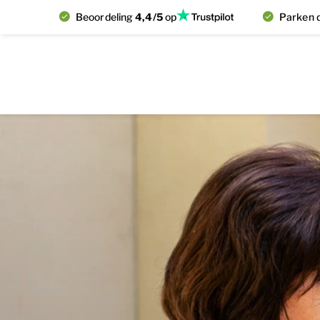
Beoordeling
4,4/5
op
Parken d