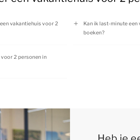
n een vakantiehuis voor 2
Kan ik last-minute een
boeken?
n een vakantiehuis voor 2
Ja, het is mogelijk om 
ietsen door de natuur,
Westerwolde last-minu
 voor 2 personen in
en ontdek gezellige
is. We raden je daarom 
 bent naar ontspanning of
favoriete vakantiehuis
an kortingen. Bekijk de
ls!
f met extra voordeel!
Heb je e