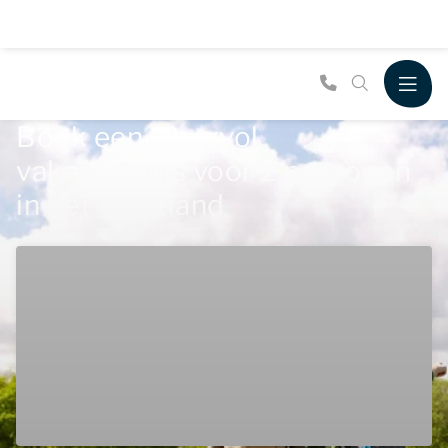
Boek een sfeervol
vakantiehuis voor 2 personen
in het Westland