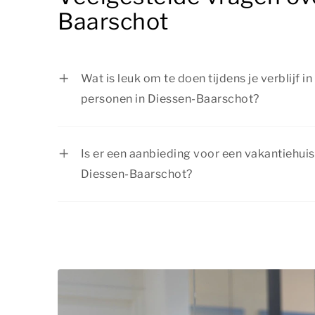
Baarschot
Wat is leuk om te doen tijdens je verblijf i
personen in Diessen-Baarschot?
Er is van alles te doen tijdens je verblijf i
personen in Diessen-Baarschot. Ga wandel
Is er een aanbieding voor een vakantiehuis
natuur, bezoek een attractiepark of de die
Diessen-Baarschot?
plaatsen in de omgeving. Of je nu op zoek
Bij Summio Parcs profiteer je regelmatig v
actief bezig wilt zijn: er is voor ieder wat wi
actuele
aanbiedingen
en boek jouw verblij