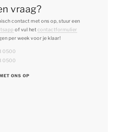
en vraag?
isch contact met ons op, stuur een
tsapp
of vul het
contactformulier
agen per week voor je klaar!
13 0500
13 0500
MET ONS OP