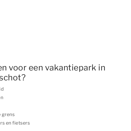
n voor een vakantiepark in
schot?
id
en
e grens
s en fietsers