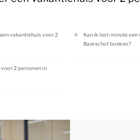
n een vakantiehuis voor 2
Kan ik last-minute een
Baarschot boeken?
n een vakantiehuis voor 2
Ja, het is mogelijk om 
en of fietsen door de
Baarschot last-minute 
 voor 2 personen in
rentuin en ontdek gezellige
We raden je daarom aan 
 bent naar ontspanning of
vakantiehuis nog kunt 
an kortingen. Bekijk de
ls!
f met extra voordeel!