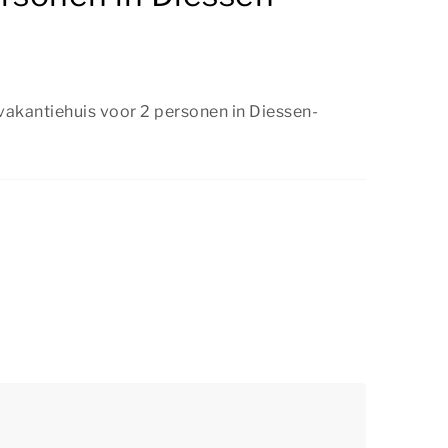
 vakantiehuis voor 2 personen in Diessen-
een vakantiehuis voor 2 personen in Diessen-
te boeken, zolang er nog beschikbaarheid is.
op tijd te reserveren, zodat je jouw favoriete
boeken.