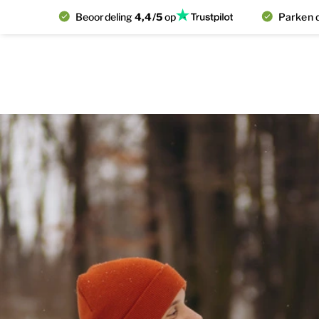
Beoordeling
4,4/5
op
Parken d