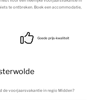
 hebt voor een heerlijke voorjaarsvakantie in
 niets te ontbreken. Boek een accommodatie,
Goede prijs-kwaliteit
esterwolde
d de voorjaarsvakantie in regio Midden?
oorjaarsvakantie van 14 februari tot en met 22