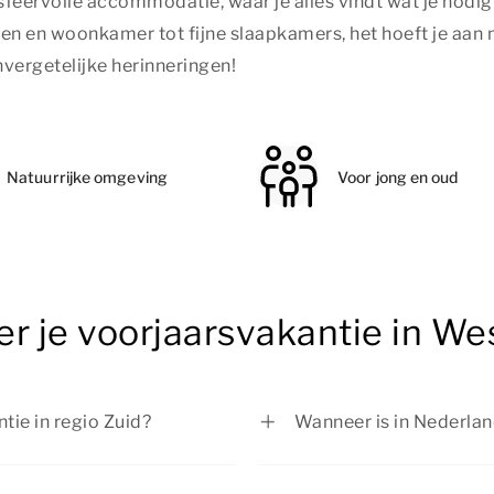
sfeervolle accommodatie, waar je alles vindt wat je nodig
en en woonkamer tot fijne slaapkamers, het hoeft je aan
vergetelijke herinneringen!
Natuurrijke omgeving
Voor jong en oud
er je voorjaarsvakantie in W
tie in regio Zuid?
Wanneer is in Nederlan
4 februari tot en met 22
In regio Midden is de v