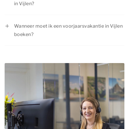
eerste een week voorjaarsvakantie, scholen in de
in Vijlen?
regio’s Zuid en Midden een week daarna.
Summio Parcs heeft regelmatig interessante
kortingsacties. Bekijk de huidige
aanbiedingen
.
Wanneer moet ik een voorjaarsvakantie in Vijlen
boeken?
Vanwege de schoolvakantie is de
voorjaarsvakantie een populaire periode om op
vakantie te gaan. Het is daarom aan te raden
tijdig je voorjaarsvakantie in Vijlen te boeken,
zodat je nog kunt kiezen uit verschillende
beschikbare accommodaties.