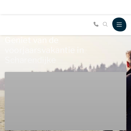
Geniet van de
voorjaarsvakantie in
Scharendijke