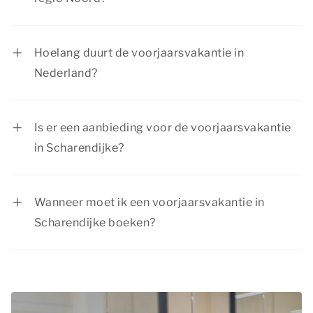
In regio Noord is de voorjaarsvakantie van 21
februari tot en met 1 maart 2026.
Hoelang duurt de voorjaarsvakantie in
Nederland?
De voorjaarsvakantie duurt voor iedere regio
één week. Scholen in de regio Noord hebben als
Is er een aanbieding voor de voorjaarsvakantie
eerste een week voorjaarsvakantie, scholen in de
in Scharendijke?
regio’s Zuid en Midden een week daarna.
Summio Parcs heeft regelmatig interessante
kortingsacties. Bekijk de huidige
aanbiedingen
.
Wanneer moet ik een voorjaarsvakantie in
Scharendijke boeken?
Vanwege de schoolvakantie is de
voorjaarsvakantie een populaire periode om op
vakantie te gaan. Het is daarom aan te raden
tijdig je voorjaarsvakantie in Scharendijke te