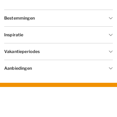
Bestemmingen
Inspiratie
Vakantieperiodes
Aanbiedingen
Algemene voorwaarden
Privacy statement
Disclaimer
Cookies wijzigen
© 2026 - Summio Parcs | All rights