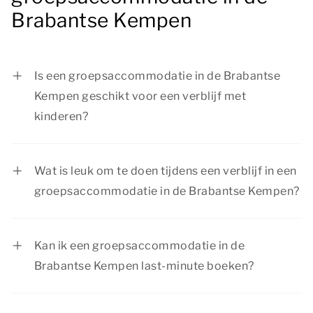
Brabantse Kempen
Is een groepsaccommodatie in de Brabantse
Kempen geschikt voor een verblijf met
kinderen?
Ja, een groepsaccommodatie in de Brabantse
Kempen is ideaal voor een vakantie met
Wat is leuk om te doen tijdens een verblijf in een
kinderen. Bij Summio Parcs vind je
groepsaccommodatie in de Brabantse Kempen?
kindvriendelijke groepsaccommodaties. Dankzij
Tijdens je verblijf in de Brabantse Kempen kun je
de vele activiteiten in de omgeving is er voor
van alles ondernemen. Maak een mooie wandel-
iedereen wat te doen. Zo beleef je met het hele
Kan ik een groepsaccommodatie in de
of fietstocht door de natuurrijke omgeving, plan
gezelschap een geweldige tijd.
Brabantse Kempen last-minute boeken?
een uitstapje naar een attractiepark of breng een
Ja, afhankelijk van de beschikbaarheid van de
bezoek aan een gezellige stad of interessante
groepsaccommodaties is het mogelijk om een