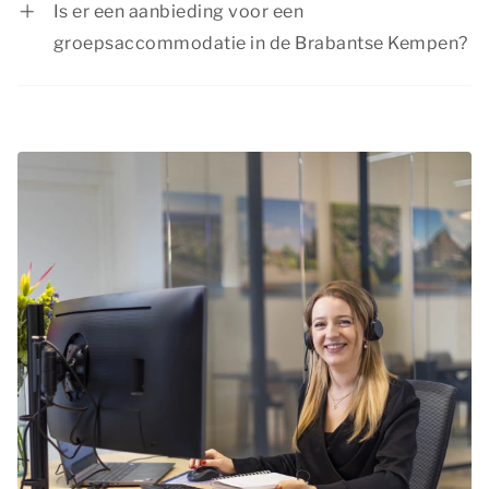
bezienswaardigheid.
Is er een aanbieding voor een
verblijf in de Brabantse Kempen last-minute te
groepsaccommodatie in de Brabantse Kempen?
boeken. We raden je wel aan op tijd te boeken,
Summio Parcs heeft regelmatig interessante
zodat je er zeker van bent dat jouw favoriete
kortingsacties. Bekijk de huidige
aanbiedingen
.
accommodatie nog beschikbaar is.