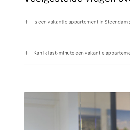
Is een vakantie appartement in Steendam 
Een vakantie appartement in Steendam is i
verblijft in een comfortabel en sfeervol i
voldoende ruimte voor je gezelschap. In d
Kan ik last-minute een vakantie apparte
mogelijkheden voor leuke uitstapjes, van a
Ja, afhankelijk van de beschikbaarheid is 
natuurgebieden. Zo beleef je met het hele 
vakantie appartement in Steendam last-min
zeker zijn van jouw favoriete verblijf? Dan
te reserveren.