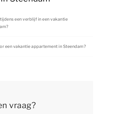
tijdens een verblijf in een vakantie
dam?
een vakantie appartement in Steendam is er van
 een mooie fiets- of wandeltocht door de
oor een vakantie appartement in Steendam?
breng een bezoek aan een sfeervolle plaats in
elmatig voordelige kortingsacties. Bekijk de
 gezellig dagje uit naar een attractiepark.
en vraag?