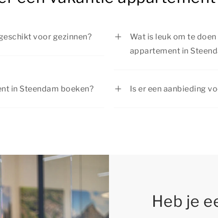
geschikt voor gezinnen?
Wat is leuk om te doen 
appartement in Steen
deaal voor gezinnen! Je
ngericht appartement met
Tijdens je verblijf in 
e omgeving zijn er volop
alles te beleven! Maak
ment in Steendam boeken?
Is er een aanbieding v
ttractieparken tot
natuurrijke omgeving, 
het mogelijk om een
Summio Parcs heeft reg
gezin
the best quality time!
de omgeving of plan een
ute te boeken. Wil je
actuele
aanbiedingen
.
 adviseren we je om op tijd
Heb je e