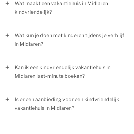
Wat maakt een vakantiehuis in Midlaren
kindvriendelijk?
Een kindvriendelijk vakantiehuis in Midlaren is
ingericht met aandacht voor gezinnen. Op onze
Wat kun je doen met kinderen tijdens je verblijf
website zie je per accommodatie welke
in Midlaren?
voorzieningen aanwezig zijn.
Tijdens je verblijf in Midlaren zijn er volop
mogelijkheden om leuke dingen te doen met het
Kan ik een kindvriendelijk vakantiehuis in
gezin. Denk aan samen wandelen, fietsen,
Midlaren last-minute boeken?
uitstapjes maken naar bruisende steden of een
Ja, ook last-minute kun je een kindvriendelijk
attractiepark in de omgeving.
vakantiehuis in Midlaren boeken, zolang er nog
Is er een aanbieding voor een kindvriendelijk
beschikbaarheid is. Wil je verzekerd zijn van een
vakantiehuis in Midlaren?
passend verblijf voor je gezin? Dan raden we je
Summio Parcs heeft regelmatig voordelige
aan om op tijd te boeken.
kortingsacties. Bekijk de actuele
aanbiedingen
.