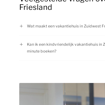
Friesland
Wat maakt een vakantiehuis in Zuidwest Fr
Een kindvriendelijk vakantiehuis in Zuidwes
met aandacht voor gezinnen. Op onze websi
Kan ik een kindvriendelijk vakantiehuis in 
accommodatie welke voorzieningen aanwez
minute boeken?
Ja, ook last-minute kun je een kindvriendel
Friesland boeken, zolang er nog beschikbaa
zijn van een passend verblijf voor je gezi
tijd te boeken.