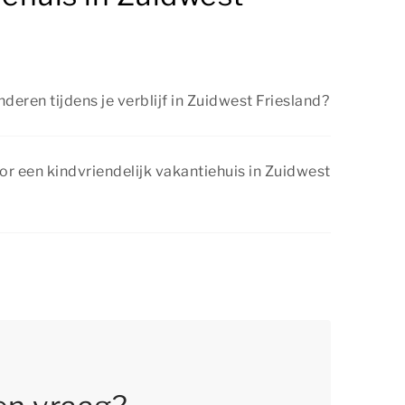
deren tijdens je verblijf in Zuidwest Friesland?
Zuidwest Friesland zijn er volop mogelijkheden
en met het gezin. Denk aan samen wandelen,
or een kindvriendelijk vakantiehuis in Zuidwest
en naar bruisende steden of een attractiepark
elmatig voordelige kortingsacties. Bekijk de