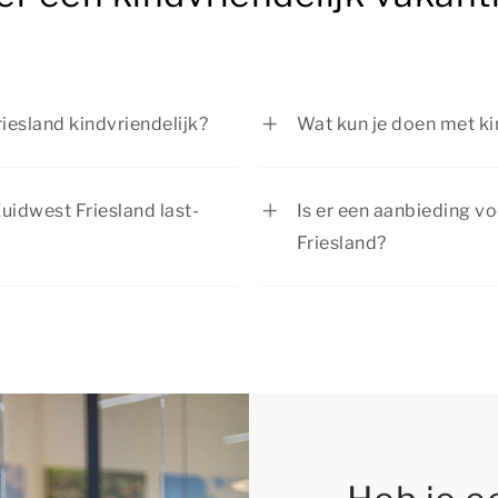
iesland kindvriendelijk?
Wat kun je doen met kin
t Friesland is ingericht
Tijdens je verblijf in 
te zie je per
om leuke dingen te do
Zuidwest Friesland last-
Is er een aanbieding vo
ig zijn.
fietsen, uitstapjes mak
Friesland?
in de omgeving.
ijk vakantiehuis in Zuidwest
Summio Parcs heeft reg
rheid is. Wil je verzekerd
actuele
aanbiedingen
.
n? Dan raden we je aan om op