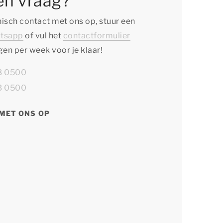
en vraag?
isch contact met ons op, stuur een
tsapp
of vul het
contactformulier
agen per week voor je klaar!
13 0500
13 0500
MET ONS OP