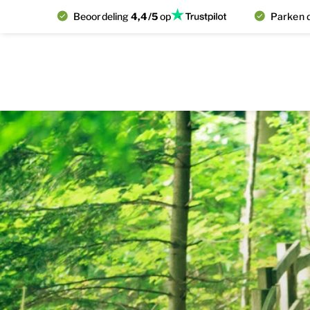
Beoordeling
4,4/5
op
Parken d