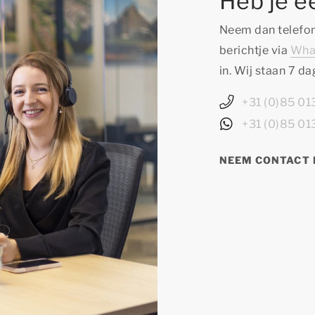
Heb je e
Neem dan telefon
berichtje via
Wha
in. Wij staan 7 d
+31 (0)85 0
+31 (0)85 0
NEEM CONTACT 