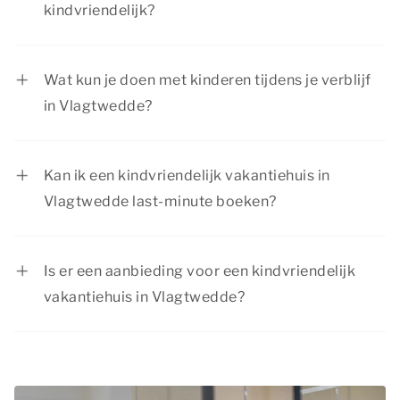
kindvriendelijk?
Een kindvriendelijk vakantiehuis in Vlagtwedde
is ingericht met aandacht voor gezinnen. Op
Wat kun je doen met kinderen tijdens je verblijf
onze website zie je per accommodatie welke
in Vlagtwedde?
voorzieningen aanwezig zijn.
Tijdens je verblijf in Vlagtwedde zijn er volop
mogelijkheden om leuke dingen te doen met het
Kan ik een kindvriendelijk vakantiehuis in
gezin. Denk aan samen wandelen, fietsen,
Vlagtwedde last-minute boeken?
uitstapjes maken naar bruisende steden of een
Ja, ook last-minute kun je een kindvriendelijk
attractiepark in de omgeving.
vakantiehuis in Vlagtwedde boeken, zolang er
Is er een aanbieding voor een kindvriendelijk
nog beschikbaarheid is. Wil je verzekerd zijn van
vakantiehuis in Vlagtwedde?
een passend verblijf voor je gezin? Dan raden we
Summio Parcs heeft regelmatig voordelige
je aan om op tijd te boeken.
kortingsacties. Bekijk de actuele
aanbiedingen
.