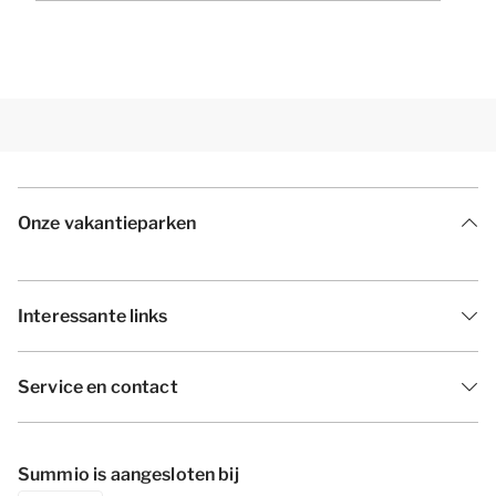
Onze vakantieparken
Interessante links
Service en contact
Summio is aangesloten bij