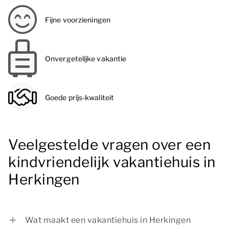
Fijne voorzieningen
Onvergetelijke vakantie
Goede prijs-kwaliteit
Veelgestelde vragen over een
kindvriendelijk vakantiehuis in
Herkingen
Wat maakt een vakantiehuis in Herkingen