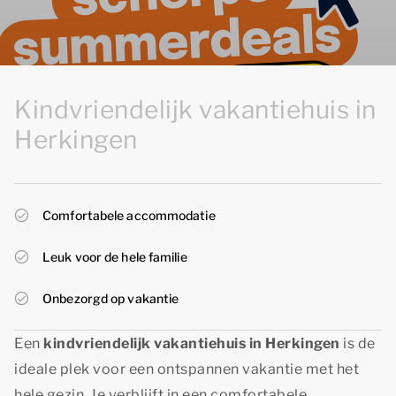
Kindvriendelijk vakantiehuis in
Herkingen
Comfortabele accommodatie
Leuk voor de hele familie
Onbezorgd op vakantie
Een
kindvriendelijk vakantiehuis in Herkingen
is de
ideale plek voor een ontspannen vakantie met het
hele gezin. Je verblijft in een comfortabele