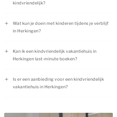
kindvriendelijk?
Een kindvriendelijk vakantiehuis in Herkingen is
ingericht met aandacht voor gezinnen. Op onze
Wat kun je doen met kinderen tijdens je verblijf
website zie je per accommodatie welke
in Herkingen?
voorzieningen aanwezig zijn.
Tijdens je verblijf in Herkingen zijn er volop
mogelijkheden om leuke dingen te doen met het
Kan ik een kindvriendelijk vakantiehuis in
gezin. Denk aan samen wandelen, fietsen,
Herkingen last-minute boeken?
uitstapjes maken naar bruisende steden of een
Ja, ook last-minute kun je een kindvriendelijk
attractiepark in de omgeving.
vakantiehuis in Herkingen boeken, zolang er nog
Is er een aanbieding voor een kindvriendelijk
beschikbaarheid is. Wil je verzekerd zijn van een
vakantiehuis in Herkingen?
passend verblijf voor je gezin? Dan raden we je
Summio Parcs heeft regelmatig voordelige
aan om op tijd te boeken.
kortingsacties. Bekijk de actuele
aanbiedingen
.