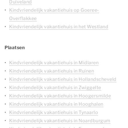
Duiveland
Kindvriendelijk vakantiehuis op Goeree-
Overflakkee
Kindvriendelijk vakantiehuis in het Westland
Plaatsen
Kindvriendelijk vakantiehuis in Midlaren
Kindvriendelijk vakantiehuis in Ruinen
Kindvriendelijk vakantiehuis in Hollandscheveld
Kindvriendelijk vakantiehuis in Zwiggelte
Kindvriendelijk vakantiehuis in Hoogersmilde
Kindvriendelijk vakantiehuis in Hooghalen
Kindvriendelijk vakantiehuis in Tynaarlo
Kindvriendelijk vakantiehuis in Noardburgum