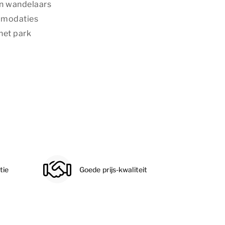
en wandelaars
mmodaties
 het park
tie
Goede prijs-kwaliteit