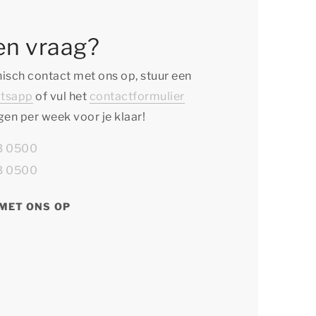
en vraag?
isch contact met ons op, stuur een
tsapp
of vul het
contactformulier
agen per week voor je klaar!
13 0500
13 0500
MET ONS OP