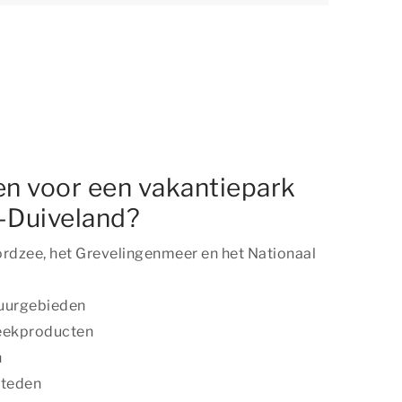
n voor een vakantiepark
-Duiveland?
dzee, het Grevelingenmeer en het Nationaal
tuurgebieden
reekproducten
n
steden