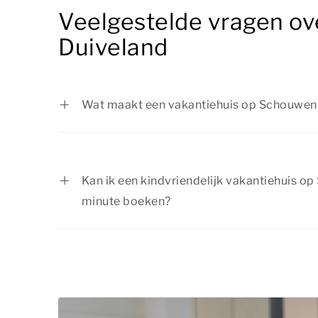
Veelgestelde vragen ov
Duiveland
Wat maakt een vakantiehuis op Schouwen-
Een kindvriendelijk vakantiehuis op Schou
met aandacht voor gezinnen. Op onze websi
accommodatie welke voorzieningen aanwez
Kan ik een kindvriendelijk vakantiehuis o
minute boeken?
Ja, ook last-minute kun je een kindvriendel
Schouwen-Duiveland boeken, zolang er nog
verzekerd zijn van een passend verblijf vo
aan om op tijd te boeken.