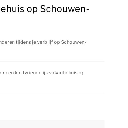
tiehuis op Schouwen-
nderen tijdens je verblijf op Schouwen-
Schouwen-Duiveland zijn er volop
 dingen te doen met het gezin. Denk aan
or een kindvriendelijk vakantiehuis op
n, uitstapjes maken naar bruisende steden of
e omgeving.
elmatig voordelige kortingsacties. Bekijk de