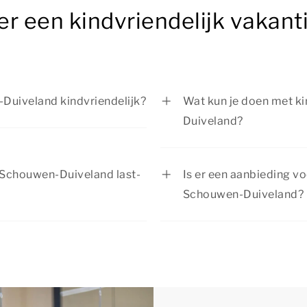
er een kindvriendelijk vakan
Duiveland kindvriendelijk?
Wat kun je doen met ki
Duiveland?
wen-Duiveland is ingericht
te zie je per
Tijdens je verblijf op 
ig zijn.
mogelijkheden om leuke
p Schouwen-Duiveland last-
Is er een aanbieding vo
samen wandelen, fietse
Schouwen-Duiveland?
een attractiepark in d
ijk vakantiehuis op
Summio Parcs heeft reg
 beschikbaarheid is. Wil je
actuele
aanbiedingen
.
or je gezin? Dan raden we je