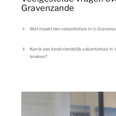
Gravenzande
Wat maakt een vakantiehuis in 's-Gravenza
Een kindvriendelijk vakantiehuis in 's-Gra
aandacht voor gezinnen. Op onze website 
Kan ik een kindvriendelijk vakantiehuis in
welke voorzieningen aanwezig zijn.
boeken?
Ja, ook last-minute kun je een kindvriendeli
Gravenzande boeken, zolang er nog beschik
verzekerd zijn van een passend verblijf vo
aan om op tijd te boeken.