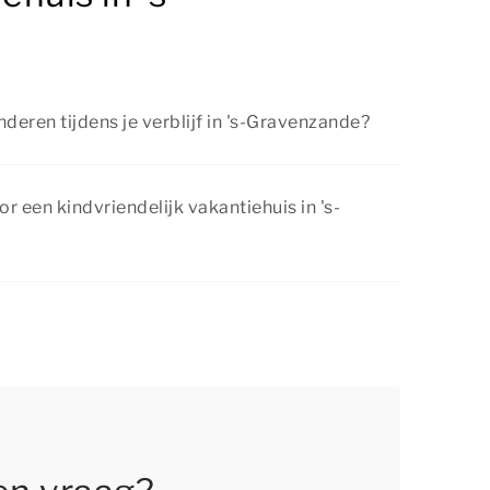
deren tijdens je verblijf in 's-Gravenzande?
's-Gravenzande zijn er volop mogelijkheden om
et het gezin. Denk aan samen wandelen,
or een kindvriendelijk vakantiehuis in 's-
en naar bruisende steden of een attractiepark
elmatig voordelige kortingsacties. Bekijk de