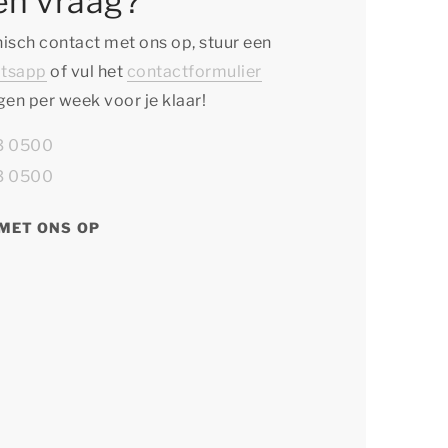
en vraag?
isch contact met ons op, stuur een
tsapp
of vul het
contactformulier
agen per week voor je klaar!
13 0500
13 0500
MET ONS OP