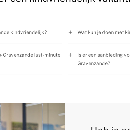
nde kindvriendelijk?
Wat kun je doen met kin
venzande is ingericht met
Tijdens je verblijf in 
zie je per accommodatie
leuke dingen te doen m
 's-Gravenzande last-minute
Is er een aanbieding vo
fietsen, uitstapjes mak
Gravenzande?
in de omgeving.
jk vakantiehuis in 's-
Summio Parcs heeft reg
baarheid is. Wil je
actuele
aanbiedingen
.
or je gezin? Dan raden we je