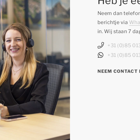
Heb je e
Neem dan telefon
berichtje via
Wha
in. Wij staan 7 d
+31 (0)85 0
+31 (0)85 0
NEEM CONTACT 